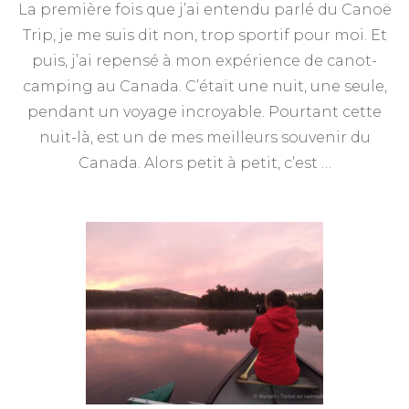
La première fois que j’ai entendu parlé du Canoë
semaine
en
Trip, je me suis dit non, trop sportif pour moi. Et
Suède
puis, j’ai repensé à mon expérience de canot-
:
l’aventure
camping au Canada. C’était une nuit, une seule,
canoë
pendant un voyage incroyable. Pourtant cette
trip
nuit-là, est un de mes meilleurs souvenir du
Canada. Alors petit à petit, c’est …