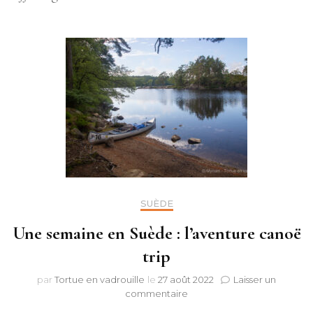
SUÈDE
Une semaine en Suède : l’aventure canoë
trip
par
Tortue en vadrouille
le
27 août 2022
Laisser un
sur
commentaire
Une