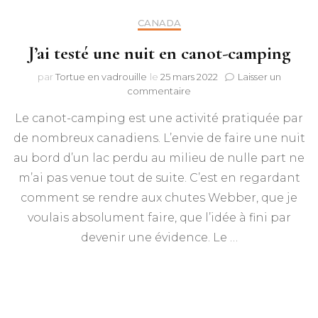
CANADA
J’ai testé une nuit en canot-camping
par
Tortue en vadrouille
le
25 mars 2022
Laisser un
sur
commentaire
J’ai
Le canot-camping est une activité pratiquée par
testé
une
de nombreux canadiens. L’envie de faire une nuit
nuit
au bord d’un lac perdu au milieu de nulle part ne
en
canot-
m’ai pas venue tout de suite. C’est en regardant
camping
comment se rendre aux chutes Webber, que je
voulais absolument faire, que l’idée à fini par
devenir une évidence. Le …