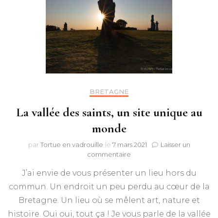
BRETAGNE
La vallée des saints, un site unique au
monde
par
Tortue en vadrouille
le
7 mars 2021
Laisser un
sur
commentaire
La
J’ai envie de vous présenter un lieu hors du
vallée
des
commun. Un endroit un peu perdu au cœur de la
saints,
Bretagne. Un lieu où se mêlent art, nature et
un
site
histoire. Oui oui, tout ça ! Je vous parle de la vallée