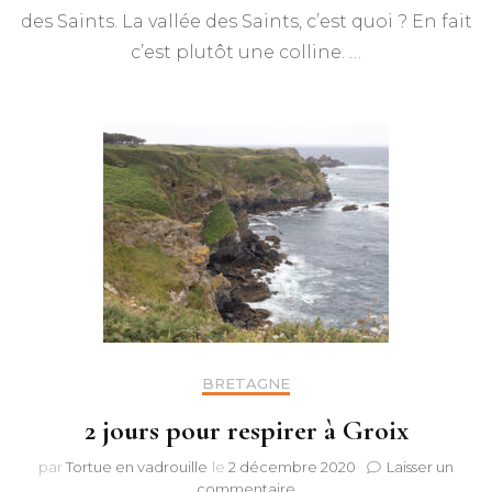
unique
des Saints. La vallée des Saints, c’est quoi ? En fait
au
c’est plutôt une colline. …
monde
BRETAGNE
2 jours pour respirer à Groix
par
Tortue en vadrouille
le
2 décembre 2020
Laisser un
sur
commentaire