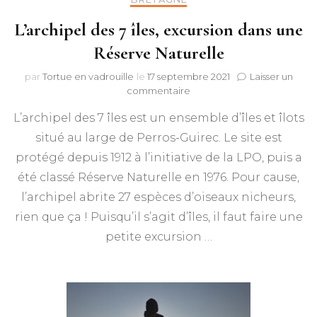
L’archipel des 7 îles, excursion dans une
Réserve Naturelle
par
Tortue en vadrouille
le
17 septembre 2021
Laisser un
sur
commentaire
L’archipel
L’archipel des 7 îles est un ensemble d’îles et îlots
des
7
situé au large de Perros-Guirec. Le site est
îles,
protégé depuis 1912 à l’initiative de la LPO, puis a
excursion
dans
été classé Réserve Naturelle en 1976. Pour cause,
une
l’archipel abrite 27 espèces d’oiseaux nicheurs,
Réserve
rien que ça ! Puisqu’il s’agit d’îles, il faut faire une
Naturelle
petite excursion …