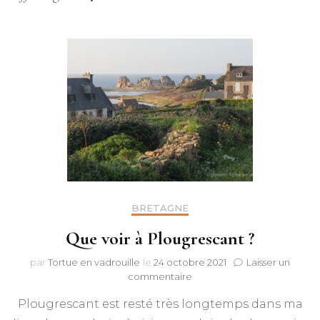
BRETAGNE
Que voir à Plougrescant ?
par
Tortue en vadrouille
le
24 octobre 2021
Laisser un
sur
commentaire
Que
Plougrescant est resté très longtemps dans ma
voir
à