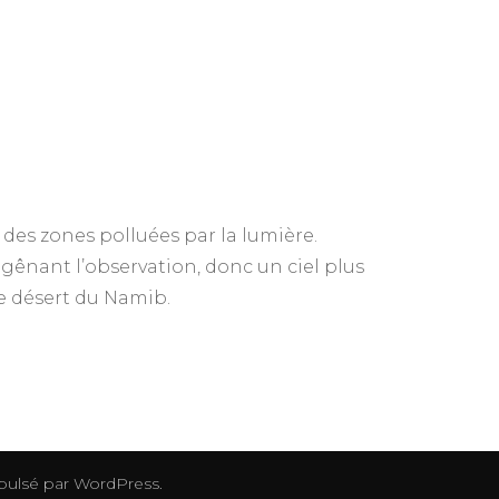
 des zones polluées par la lumière.
gênant l’observation, donc un ciel plus
 le désert du Namib.
opulsé par
WordPress
.