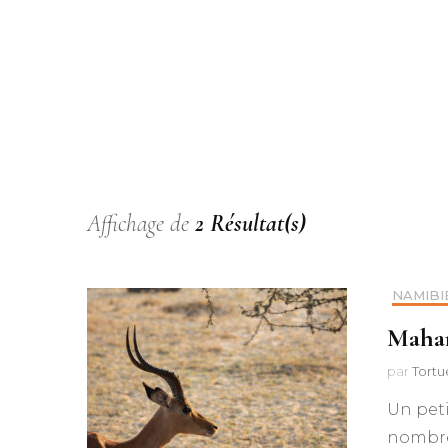
Afrique
Amériqu
Europe
France
Affichage de
2 Résultat(s)
NAMIBI
Mahan
par
Tortu
Un peti
nombreu