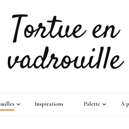
Tortue en
vadrouille
uilles
Inspirations
Palette
À p