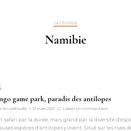
Bleu
Botswana
e
Doré
Namibie
Canada
CATÉGORIE
Feu
Namibie
Zimbabwe
Suède
Jaune
Grand Est
Nuances de grey
Bretagne
E
go game park, paradis des antilopes
sur
e en vadrouille
le
21 mars 2021
Laisser un commentaire
Mahango
t safari par la durée, mais grand par la diversité d’esp
game
park,
ses espèces d’antilopes y vivent. Situé sur les rives d