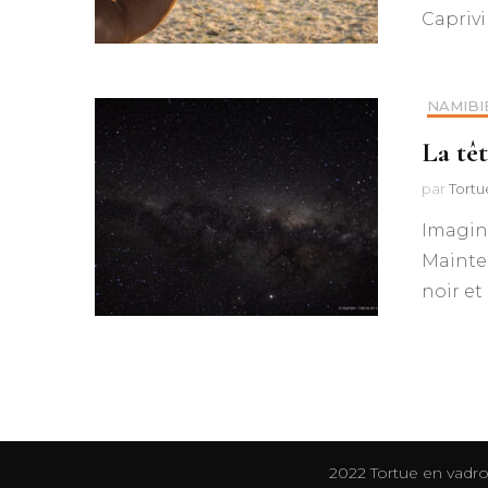
Caprivi
NAMIBI
La têt
par
Tortu
Imagine
Mainten
noir et
2022 Tortue en vadro