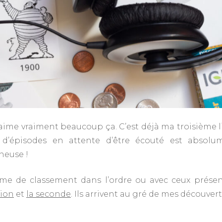
’aime vraiment beaucoup ça. C’est déjà ma troisième l
te d’épisodes en attente d’être écouté est abso
neuse !
rme de classement dans l’ordre ou avec ceux présen
tion
et
la seconde
. Ils arrivent au gré de mes découvert