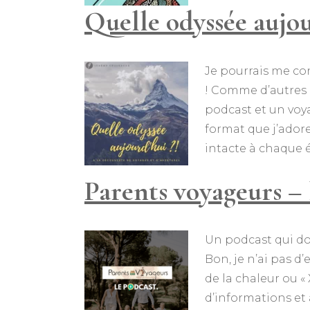
Quelle odyssée aujou
Je pourrais me con
! Comme d’autres 
podcast et un voy
format que j’ador
intacte à chaque 
Parents voyageurs – 
Un podcast qui d
Bon, je n’ai pas 
de la chaleur ou «
d’informations et 