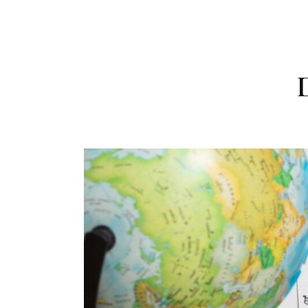
Afrique
Amériqu
Europe
France