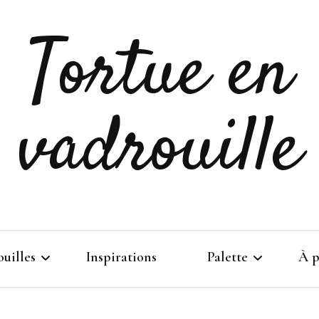
Tortue en
vadrouille
uilles
Inspirations
Palette
À p