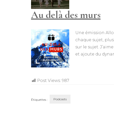
Au delà des murs
Une émission Allo 
chaque sujet, plus
sur le sujet. J’aim
et ajoute du dyn
Post Views:
987
Podcasts
Étiquettes :
Navigation