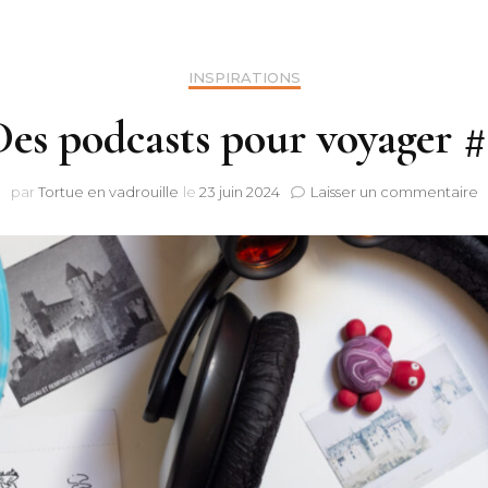
Bleu
Botswana
e
Doré
INSPIRATIONS
Namibie
Canada
Feu
Des podcasts pour voyager #
Zimbabwe
Suède
Jaune
Grand Est
s
par
Tortue en vadrouille
le
23 juin 2024
Laisser un commentaire
D
Nuances de grey
p
Bretagne
p
v
#