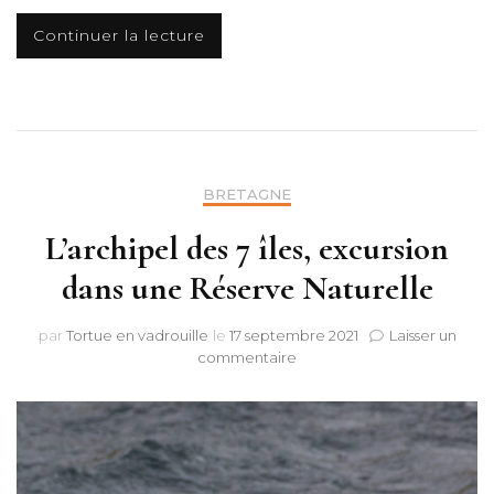
Continuer la lecture
BRETAGNE
L’archipel des 7 îles, excursion
dans une Réserve Naturelle
par
Tortue en vadrouille
le
17 septembre 2021
Laisser un
sur
commentaire
L’archipel
des
7
îles,
excursion
dans