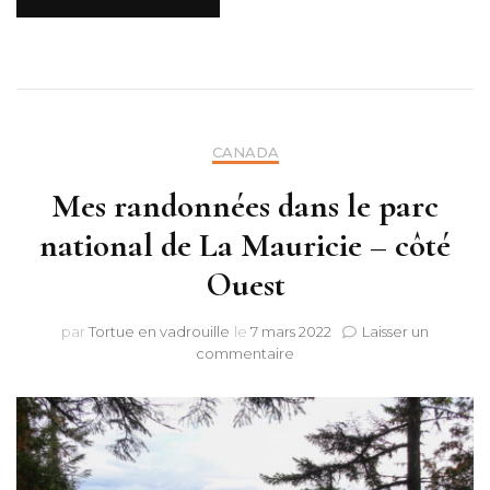
CANADA
Mes randonnées dans le parc
national de La Mauricie – côté
Ouest
par
Tortue en vadrouille
le
7 mars 2022
Laisser un
sur
commentaire
Mes
randonnées
dans
le
parc
national