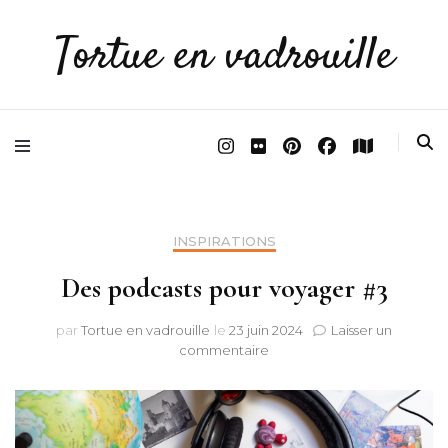
Tortue en vadrouille
INSPIRATIONS
Des podcasts pour voyager #3
par
Tortue en vadrouille
le
23 juin 2024
Laisser un
sur
commentaire
Des
podcasts
pour
voyager