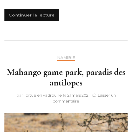
Continuer la lecture
NAMIBIE
Mahango game park, paradis des
antilopes
par
Tortue en vadrouille
le
21 mars 2021
Laisser un
sur
commentaire
Mahango
game
park,
paradis
des