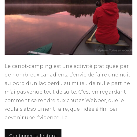
Le canot-camping est une activité pratiquée par
de nombreux canadiens. L’envie de faire une nuit
au bord d’un lac perdu au milieu de nulle part ne
m’ai pas venue tout de suite. C’est en regardant
comment se rendre aux chutes Webber, que je
voulais absolument faire, que l’idée à fini par
devenir une évidence. Le …
Continuer la lecture