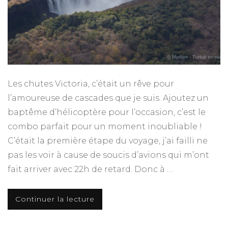
Les chutes Victoria, c’était un rêve pour
l’amoureuse de cascades que je suis. Ajoutez un
baptême d’hélicoptère pour l’occasion, c’est le
combo parfait pour un moment inoubliable !
C’était la première étape du voyage, j’ai failli ne
pas les voir à cause de soucis d’avions qui m’ont
fait arriver avec 22h de retard. Donc à …
Continuer la lecture