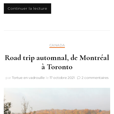
Continuer la lecture
CANADA
Road trip automnal, de Montréal
à Toronto
sur
par
Tortue en vadrouille
le
17 octobre 2021
2 commentaires
Ro
trip
aut
de
Mon
à
Tor