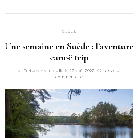
SUÈDE
Une semaine en Suède : l’aventure
canoë trip
par
Tortue en vadrouille
le
27 août 2022
Laisser un
sur
commentaire
Une
semaine
en
Suède
:
l’aventure
canoë
trip