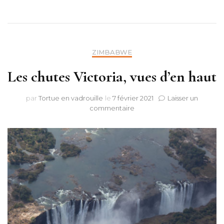
ZIMBABWE
Les chutes Victoria, vues d’en haut
par
Tortue en vadrouille
le
7 février 2021
Laisser un
sur
commentaire
Les
chutes
Victoria,
vues
d’en
haut