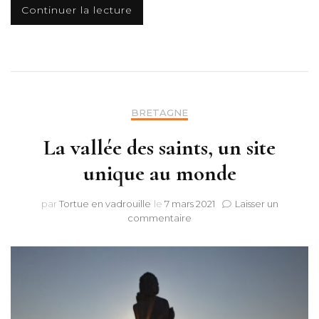
Continuer la lecture
BRETAGNE
La vallée des saints, un site
unique au monde
par
Tortue en vadrouille
le
7 mars 2021
Laisser un
sur
commentaire
La
vallée
des
saints,
un
site
unique