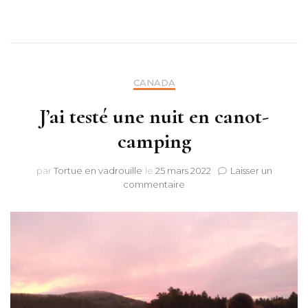
CANADA
J’ai testé une nuit en canot-
camping
par
Tortue en vadrouille
le
25 mars 2022
Laisser un
sur
commentaire
J’ai
testé
une
nuit
en
canot-
camping