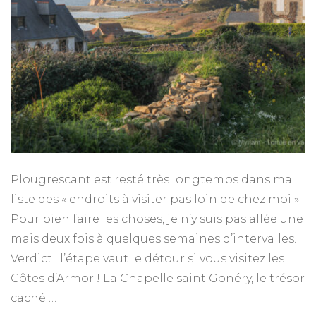
Plougrescant est resté très longtemps dans ma
liste des « endroits à visiter pas loin de chez moi ».
Pour bien faire les choses, je n’y suis pas allée une
mais deux fois à quelques semaines d’intervalles.
Verdict : l’étape vaut le détour si vous visitez les
Côtes d’Armor ! La Chapelle saint Gonéry, le trésor
caché …