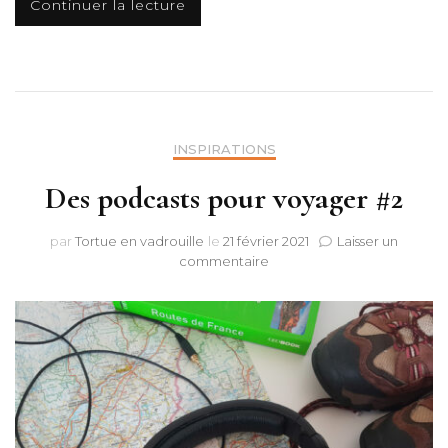
Continuer la lecture
INSPIRATIONS
Des podcasts pour voyager #2
par
Tortue en vadrouille
le
21 février 2021
Laisser un
sur
commentaire
Des
podcasts
pour
voyager
#2